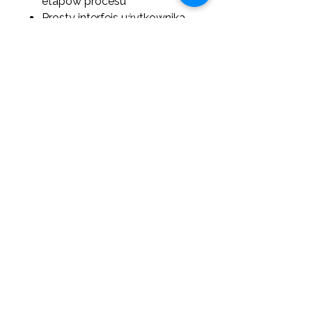
etapów procesu
Prosty interfejs użytkownika
Minimalizacja błędów
ludzkich
Możliwość integracji w
systemach diagnostycznych
📐
Wymiary i waga:
Wymiary: 630 x 650 x 865
mm
Waga: 105 kg
🧪
Zestaw do metylacji DNA:
Wszystkie odczynniki w
formie płynnej – brak
konieczności rekonstytucji
Stabilność w temperaturze
pokojowej
Kompletny zestaw gotowy