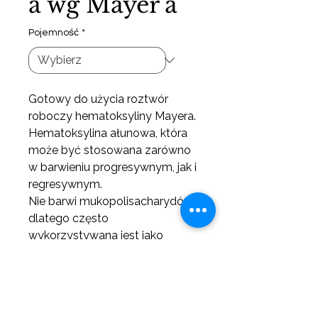
a wg Mayer'a
Pojemność
*
Gotowy do użycia roztwór
roboczy hematoksyliny Mayera.
Hematoksylina ałunowa, która
może być stosowana zarówno
w barwieniu progresywnym, jak i
regresywnym.
Nie barwi mukopolisacharydów,
dlatego często
wykorzystywana jest jako
barwnik kontrastowy do
wykrywania glikogenu.